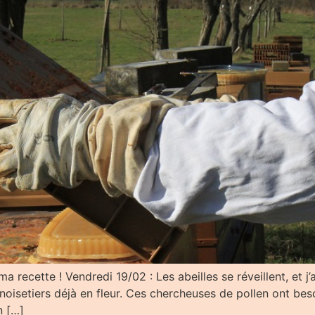
ma recette ! Vendredi 19/02 : Les abeilles se réveillent, et j
noisetiers déjà en fleur. Ces chercheuses de pollen ont beso
n […]