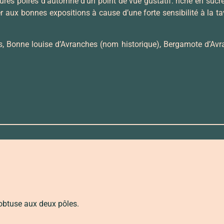
ures poires d’automne d’un point de vue gustatif: riche en sucre,
er aux bonnes expositions à cause d’une forte sensibilité à la ta
 Bonne louise d’Avranches (nom historique), Bergamote d’Avr
 obtuse aux deux pôles.