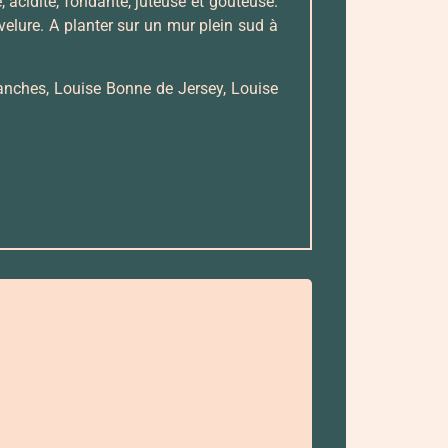
 acidité, fondante, juteuse et gouteuse.
velure. A planter sur un mur plein sud à
anches, Louise Bonne de Jersey, Louise