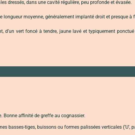
ales dressés, dans une cavité régulière, peu profonde et évasée.
 longueur moyenne, généralement implanté droit et presque à fle
lant, d’un vert foncé à tendre, jaune lavé et typiquement ponctu
 Bonne affinité de greffe au cognassier.
s basses-tiges, buissons ou formes palissées verticales (‘U’, pal