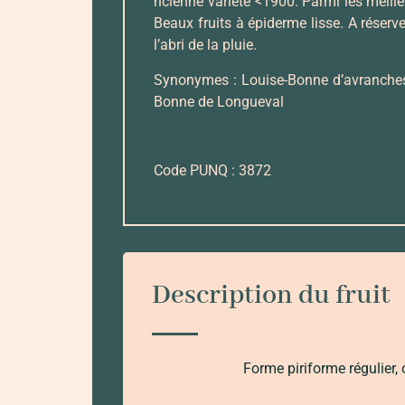
ncienne variété <1900. Parmi les meille
Beaux fruits à épiderme lisse. A réserv
l’abri de la pluie.
Synonymes : Louise-Bonne d’avranches,
Bonne de Longueval
Code PUNQ : 3872
Description du fruit
Forme piriforme régulier,