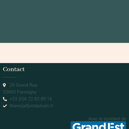
Contact
29 Grand Rue
55600 Flassigny
+33 (0)6 72 83 89 16
thierry[at]viridarium.fr
Avec le soutient de